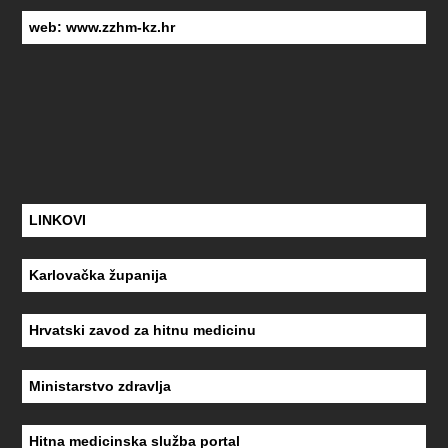
web:
www.zzhm-kz.hr
LINKOVI
Karlovačka županija
Hrvatski zavod za hitnu medicinu
Ministarstvo zdravlja
Hitna medicinska služba portal