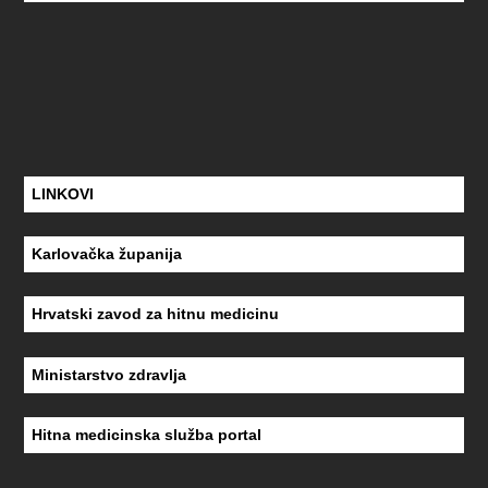
LINKOVI
Karlovačka županija
Hrvatski zavod za hitnu medicinu
Ministarstvo zdravlja
Hitna medicinska služba portal