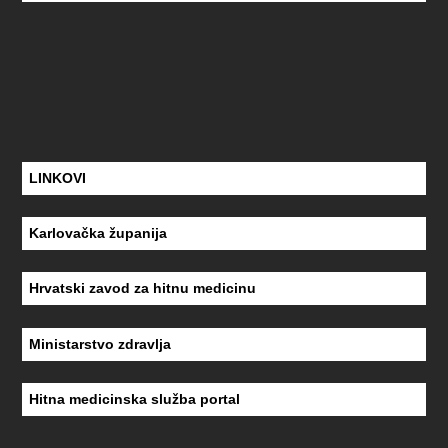
LINKOVI
Karlovačka županija
Hrvatski zavod za hitnu medicinu
Ministarstvo zdravlja
Hitna medicinska služba portal