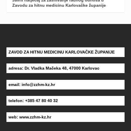
Javni natječaj za zasnivanje radnog odnosa u
Zavodu za hitnu medicinu Karlovačke županije
ZAVOD ZA HITNU MEDICINU KARLOVAČKE ŽUPANIJE
adresa: Dr. Vladka Mačeka 48, 47000 Karlovac
email:
info@zzhm-kz.hr
telefon: +385 47 80 40 32
web:
www.zzhm-kz.hr