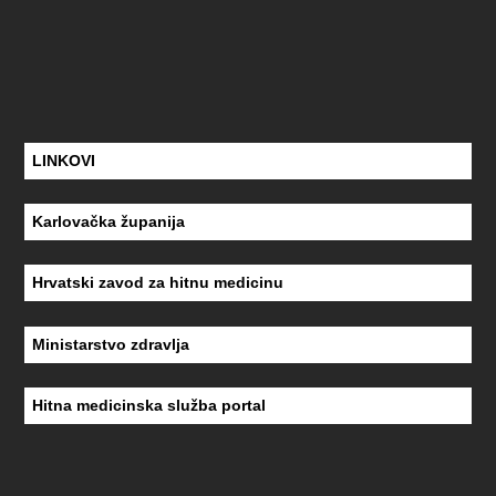
LINKOVI
Karlovačka županija
Hrvatski zavod za hitnu medicinu
Ministarstvo zdravlja
Hitna medicinska služba portal