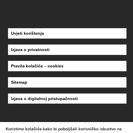
Uvjeti korištenja
Izjava o privatnosti
Pravila kolačića – cookies
Sitemap
Izjava o digitalnoj pristupačnosti
Koristimo kolačiće kako bi poboljšali korisničko iskustvo na
dizajn
MEDIA-MET
| copyright 2018
ZAVOD ZA HITNU MEDICINU KARLOVAČKE