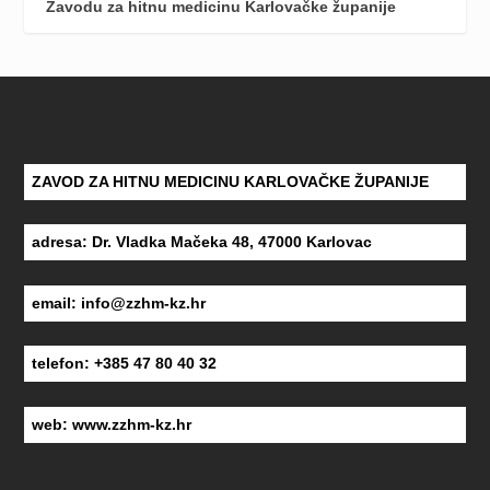
Zavodu za hitnu medicinu Karlovačke županije
ZAVOD ZA HITNU MEDICINU KARLOVAČKE ŽUPANIJE
adresa: Dr. Vladka Mačeka 48, 47000 Karlovac
email:
info@zzhm-kz.hr
telefon: +385 47 80 40 32
web:
www.zzhm-kz.hr