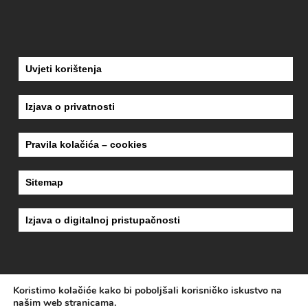
Uvjeti korištenja
Izjava o privatnosti
Pravila kolačića – cookies
Sitemap
Izjava o digitalnoj pristupačnosti
Koristimo kolačiće kako bi poboljšali korisničko iskustvo na
dizajn
MEDIA-MET
| copyright 2018
ZAVOD ZA HITNU MEDICINU KARLOVAČKE
našim web stranicama.
ŽUPANIJE