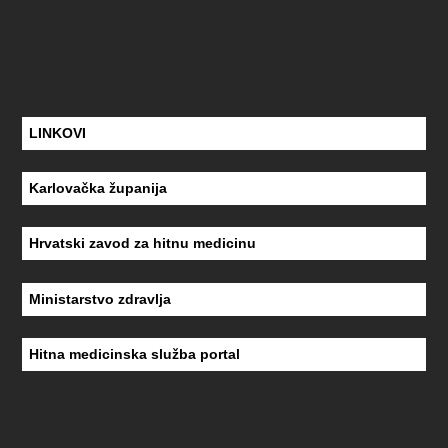
LINKOVI
Karlovačka županija
Hrvatski zavod za hitnu medicinu
Ministarstvo zdravlja
Hitna medicinska služba portal