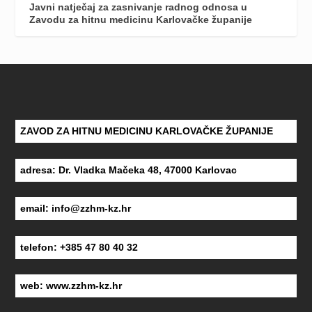
Javni natječaj za zasnivanje radnog odnosa u
Zavodu za hitnu medicinu Karlovačke županije
ZAVOD ZA HITNU MEDICINU KARLOVAČKE ŽUPANIJE
adresa: Dr. Vladka Mačeka 48, 47000 Karlovac
email:
info@zzhm-kz.hr
telefon: +385 47 80 40 32
web:
www.zzhm-kz.hr