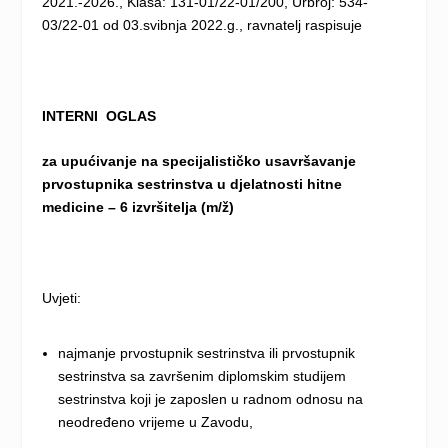
2021.-2026., Klasa: 131-01/22-01/200, Urbroj: 534-
03/22-01 od 03.svibnja 2022.g., ravnatelj raspisuje
INTERNI OGLAS
za upućivanje na specijalističko usavršavanje
prvostupnika sestrinstva u djelatnosti hitne
medicine
– 6 izvršitelja (m/ž)
Uvjeti:
najmanje prvostupnik sestrinstva ili prvostupnik
sestrinstva sa završenim diplomskim studijem
sestrinstva koji je zaposlen u radnom odnosu na
neodređeno vrijeme u Zavodu,