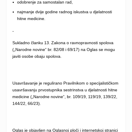
odobrenje za samostalan rad,
najmanje dvije godine radnog iskustva u djelatnosti
hitne medicine.
Sukladno članku 13. Zakona o ravnopravnosti spolova
(„Narodne novine“ br. 82/08 i 69/17) na Oglas se mogu
javiti osobe obaju spolova.
Usavršavanje je regulirano Pravilnikom o specijalističkom
usavršavanju prvostupnika sestrinstva u djelatnosti hitne
medicine („Narodne novine“, br. 109/19, 119/19, 139/22,
144/22, 66/23).
Oglas je objavljen na Oglasnoj ploči i internetskoj stranici