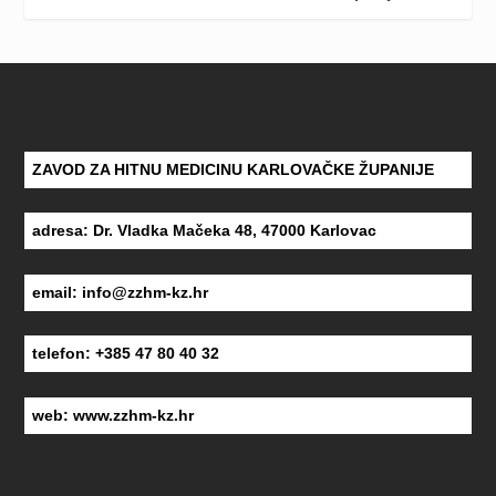
ZAVOD ZA HITNU MEDICINU KARLOVAČKE ŽUPANIJE
adresa: Dr. Vladka Mačeka 48, 47000 Karlovac
email:
info@zzhm-kz.hr
telefon: +385 47 80 40 32
web:
www.zzhm-kz.hr