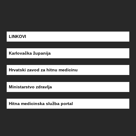
LINKOVI
Karlovačka županija
Hrvatski zavod za hitnu medicinu
Ministarstvo zdravlja
Hitna medicinska služba portal