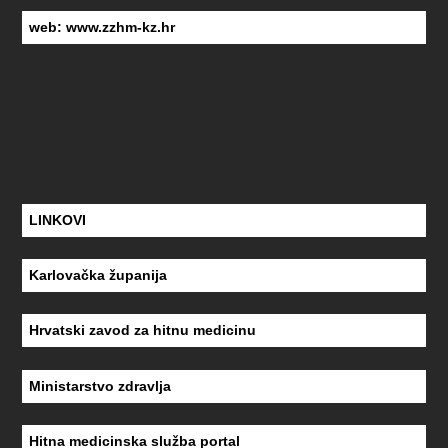
web:
www.zzhm-kz.hr
LINKOVI
Karlovačka županija
Hrvatski zavod za hitnu medicinu
Ministarstvo zdravlja
Hitna medicinska služba portal