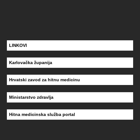
LINKOVI
Karlovačka županija
Hrvatski zavod za hitnu medicinu
Ministarstvo zdravlja
Hitna medicinska služba portal