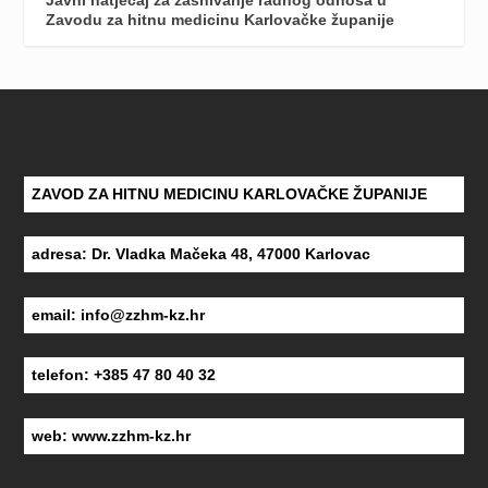
Javni natječaj za zasnivanje radnog odnosa u
Zavodu za hitnu medicinu Karlovačke županije
ZAVOD ZA HITNU MEDICINU KARLOVAČKE ŽUPANIJE
adresa: Dr. Vladka Mačeka 48, 47000 Karlovac
email:
info@zzhm-kz.hr
telefon: +385 47 80 40 32
web:
www.zzhm-kz.hr