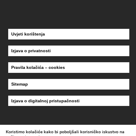
Uvjeti korištenja
Izjava o privatnosti
Pravila kolačića – cookies
Sitemap
Izjava o digitalnoj pristupačnosti
Koristimo kolačiće kako bi poboljšali korisničko iskustvo na
dizajn
MEDIA-MET
| copyright 2018
ZAVOD ZA HITNU MEDICINU KARLOVAČKE