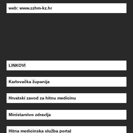
web:
www.zzhm-kz.hr
LINKOVI
Karlovačka županija
Hrvatski zavod za hitnu medicinu
Ministarstvo zdravlja
Hitna medicinska služba portal