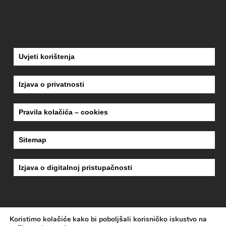
Uvjeti korištenja
Izjava o privatnosti
Pravila kolačića – cookies
Sitemap
Izjava o digitalnoj pristupačnosti
Koristimo kolačiće kako bi poboljšali korisničko iskustvo na
dizajn
MEDIA-MET
| copyright 2018
ZAVOD ZA HITNU MEDICINU KARLOVAČKE