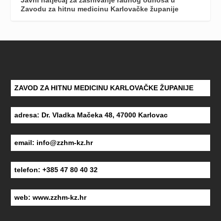
Javni natječaj za zasnivanje radnog odnosa u
Zavodu za hitnu medicinu Karlovačke županije
ZAVOD ZA HITNU MEDICINU KARLOVAČKE ŽUPANIJE
adresa: Dr. Vladka Mačeka 48, 47000 Karlovac
email:
info@zzhm-kz.hr
telefon: +385 47 80 40 32
web:
www.zzhm-kz.hr