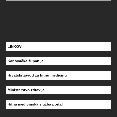
LINKOVI
Karlovačka županija
Hrvatski zavod za hitnu medicinu
Ministarstvo zdravlja
Hitna medicinska služba portal